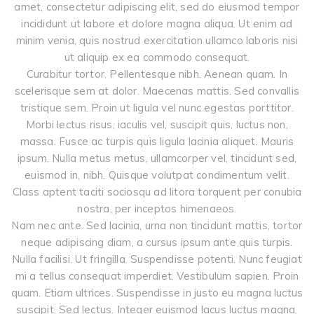
amet, consectetur adipiscing elit, sed do eiusmod tempor
incididunt ut labore et dolore magna aliqua. Ut enim ad
minim venia, quis nostrud exercitation ullamco laboris nisi
ut aliquip ex ea commodo consequat.
Curabitur tortor. Pellentesque nibh. Aenean quam. In
scelerisque sem at dolor. Maecenas mattis. Sed convallis
tristique sem. Proin ut ligula vel nunc egestas porttitor.
Morbi lectus risus, iaculis vel, suscipit quis, luctus non,
massa. Fusce ac turpis quis ligula lacinia aliquet. Mauris
ipsum. Nulla metus metus, ullamcorper vel, tincidunt sed,
euismod in, nibh. Quisque volutpat condimentum velit.
Class aptent taciti sociosqu ad litora torquent per conubia
nostra, per inceptos himenaeos.
Nam nec ante. Sed lacinia, urna non tincidunt mattis, tortor
neque adipiscing diam, a cursus ipsum ante quis turpis.
Nulla facilisi. Ut fringilla. Suspendisse potenti. Nunc feugiat
mi a tellus consequat imperdiet. Vestibulum sapien. Proin
quam. Etiam ultrices. Suspendisse in justo eu magna luctus
suscipit. Sed lectus. Integer euismod lacus luctus magna.